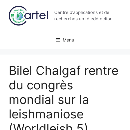
Aller
au
Centre d'applications et de
contenu
recherches en télédétection
Menu
Bilel Chalgaf rentre
du congrès
mondial sur la
leishmaniose
(Worldleish 5)