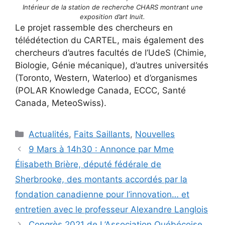
Intérieur de la station de recherche CHARS montrant une
exposition d’art Inuit.
Le projet rassemble des chercheurs en
télédétection du CARTEL, mais également des
chercheurs d’autres facultés de l’UdeS (Chimie,
Biologie, Génie mécanique), d’autres universités
(Toronto, Western, Waterloo) et d’organismes
(POLAR Knowledge Canada, ECCC, Santé
Canada, MeteoSwiss).
Catégories
Actualités
,
Faits Saillants
,
Nouvelles
9 Mars à 14h30 : Annonce par Mme
Élisabeth Brière, député fédérale de
Sherbrooke, des montants accordés par la
fondation canadienne pour l’innovation… et
entretien avec le professeur Alexandre Langlois
Congrès 2021 de L’Association Québécoise