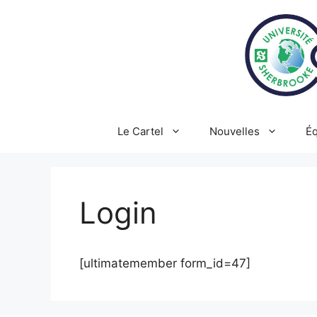
Aller
au
contenu
Le Cartel
Nouvelles
Éq
Login
[ultimatemember form_id=47]