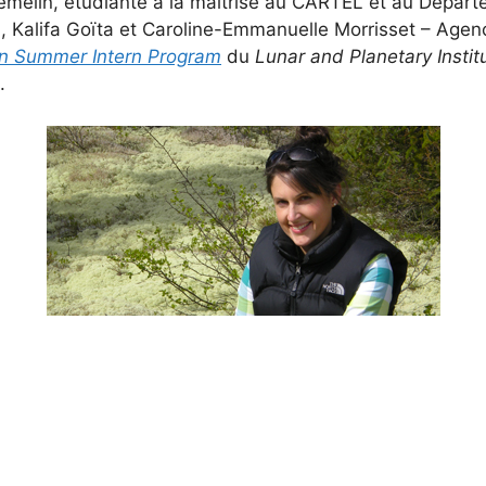
melin, étudiante à la maîtrise au CARTEL et au Dépar
, Kalifa Goïta et Caroline-Emmanuelle Morrisset – Agen
on Summer Intern Program
du
Lunar and Planetary Instit
.