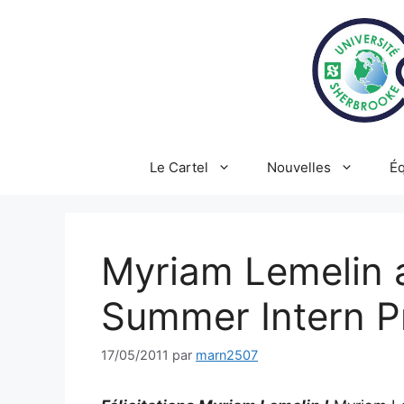
Aller
au
contenu
Le Cartel
Nouvelles
Éq
Myriam Lemelin a
Summer Intern 
17/05/2011
par
marn2507