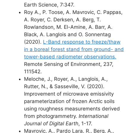
Earth Science, 7:347.
Roy A., P. Toose, A. Mavrovic, C. Pappas,
A. Royer, C. Derksen, A. Berg, T.
Rowlandson, M. El-Amine, A. Barr, A.
Black, A. Langlois and O. Sonnentag
(2020).
L-Band response to freeze/thaw
in a boreal forest stand from ground- and
tower-based radiometer observations.
Remote Sensing of Environment, 237,
111542.
Meloche, J., Royer, A., Langlois, A.,
Rutter, N., & Sasseville, V. (2020).
Improvement of microwave emissivity
parameterization of frozen Arctic soils
using roughness measurements derived
from photogrammetry.
International
Journal of Digital Earth
, 1-17.
Mavrovic, A., Pardo Lara, R., Berg, A.,