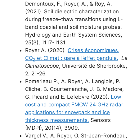
Demontoux, F., Royer, A., & Roy, A.
(2021). Soil dielectric characterization
during freeze–thaw transitions using L-
band coaxial and soil moisture probes.
Hydrology and Earth System Sciences,
25(3), 1117-1131.
Royer A. (2020)
Crises économiques,
CO
et Climat : gare à l’effet pendule.
Le
2
Climatoscope
, Université de Sherbrooke,
2, 21-26.
Pomerleau P., A. Royer, A. Langlois, P.
Cliche, B. Courtemanche, J.-B. Madore,
G. Picard and E. Lefebvre (2020).
Low
cost and compact FMCW 24 GHz radar
applications for snowpack and ice
thickness measurements.
Sensors
(MDPI), 20(14), 3909.
Vargel V., A. Royer, O. St-Jean-Rondeau,