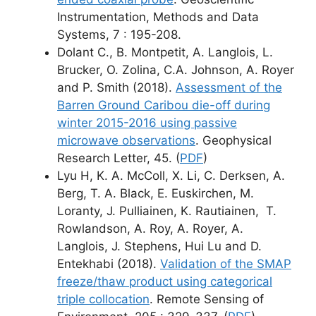
Instrumentation, Methods and Data
Systems, 7 : 195-208.
Dolant C., B. Montpetit, A. Langlois, L.
Brucker, O. Zolina, C.A. Johnson, A. Royer
and P. Smith (2018).
Assessment of the
Barren Ground Caribou die-off during
winter 2015-2016 using passive
microwave observations
. Geophysical
Research Letter, 45. (
PDF
)
Lyu H, K. A. McColl, X. Li, C. Derksen, A.
Berg, T. A. Black, E. Euskirchen, M.
Loranty, J. Pulliainen, K. Rautiainen, T.
Rowlandson, A. Roy, A. Royer, A.
Langlois, J. Stephens, Hui Lu and D.
Entekhabi (2018).
Validation of the SMAP
freeze/thaw product using categorical
triple collocation
. Remote Sensing of