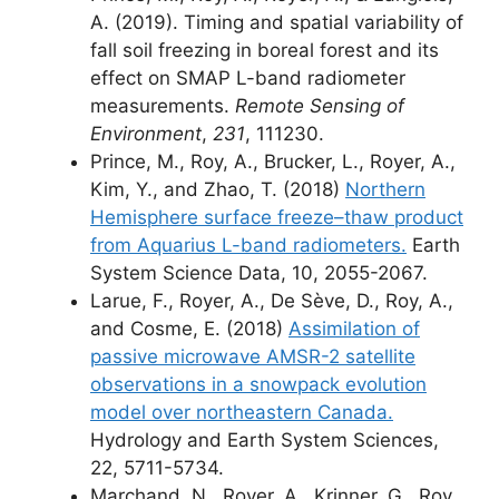
A. (2019). Timing and spatial variability of
fall soil freezing in boreal forest and its
effect on SMAP L-band radiometer
measurements.
Remote Sensing of
Environment
,
231
, 111230.
Prince, M., Roy, A., Brucker, L., Royer, A.,
Kim, Y., and Zhao, T. (2018)
Northern
Hemisphere surface freeze–thaw product
from Aquarius L-band radiometers.
Earth
System Science Data, 10, 2055-2067.
Larue, F., Royer, A., De Sève, D., Roy, A.,
and Cosme, E. (2018)
Assimilation of
passive microwave AMSR-2 satellite
observations in a snowpack evolution
model over northeastern Canada.
Hydrology and Earth System Sciences,
22, 5711-5734.
Marchand, N., Royer, A., Krinner, G., Roy,