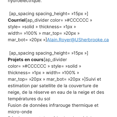
hydroélectrique.
[ap_spacing spacing_height= »15px »]
Courriel
[ap_divider color= »#CCCCCC »
style= »solid » thickness= »1px »
width= »100% » mar_top= »20px »
mar_bot= »20px »]
Alain.Royer@USherbrooke.ca
[ap_spacing spacing_height= »15px »]
Projets en cours
[ap_divider
color= »#CCCCCC » style= »solid »
thickness= »1px » width= »100% »
mar_top= »20px » mar_bot= »20px »]
Suivi et
estimation par satellite de la couverture de
neige, de la réserve en eau de la neige et des
températures du sol
Fusion de données infrarouge thermique et
micro-onde