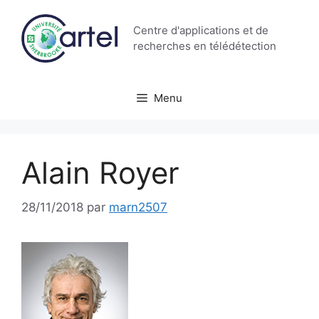
Aller
au
Centre d'applications et de
contenu
recherches en télédétection
Menu
Alain Royer
28/11/2018
par
marn2507