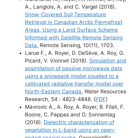
A., Langlois, A. and C. Vargel (2018).
Snow-Covered Soil Temperature
Retrieval in Canadian Arctic Permafrost
Areas, Using a Land Surface Scheme
Informed with Satellite Remote Sensing
Data.
Remote Sensing, 10(11), 1703.
Larue F., A. Royer, D. DeSève, A. Roy, G.
Picard, V. Vionnet (2018).
Simulation and
assimilation of passive microwave data
using a snowpack model coupled to a
calibrated radiative transfer model over
North-Eastern Canada.
Water Resources
Research, 54 : 4823-4848. (
PDF
)
Mavrovic A., A. Roy, A. Royer, B. Filali, F.
Boone, C. Pappas and O. Sonnentag
(2018).
Dielectric characterization of
vegetation in L-band using an open-
ended coaxial probe
. Geoscientific