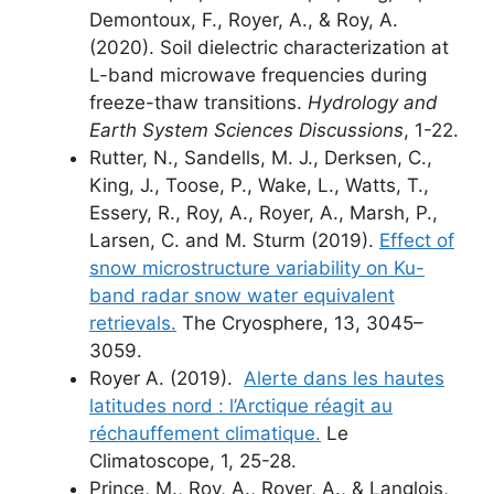
Demontoux, F., Royer, A., & Roy, A.
(2020). Soil dielectric characterization at
L-band microwave frequencies during
freeze-thaw transitions.
Hydrology and
Earth System Sciences Discussions
, 1-22.
Rutter, N., Sandells, M. J., Derksen, C.,
King, J., Toose, P., Wake, L., Watts, T.,
Essery, R., Roy, A., Royer, A., Marsh, P.,
Larsen, C. and M. Sturm (2019).
Effect of
snow microstructure variability on Ku-
band radar snow water equivalent
retrievals.
The Cryosphere, 13, 3045–
3059.
Royer A. (2019).
Alerte dans les hautes
latitudes nord : l’Arctique réagit au
réchauffement climatique.
Le
Climatoscope, 1, 25-28.
Prince, M., Roy, A., Royer, A., & Langlois,