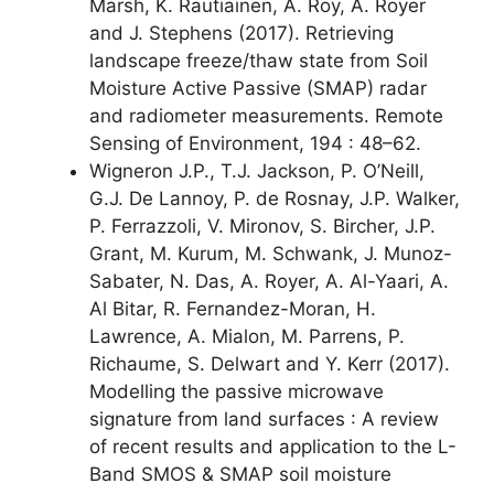
Marsh, K. Rautiainen, A. Roy, A. Royer
and J. Stephens (2017). Retrieving
landscape freeze/thaw state from Soil
Moisture Active Passive (SMAP) radar
and radiometer measurements. Remote
Sensing of Environment, 194 : 48–62.
Wigneron J.P., T.J. Jackson, P. O’Neill,
G.J. De Lannoy, P. de Rosnay, J.P. Walker,
P. Ferrazzoli, V. Mironov, S. Bircher, J.P.
Grant, M. Kurum, M. Schwank, J. Munoz-
Sabater, N. Das, A. Royer, A. Al-Yaari, A.
Al Bitar, R. Fernandez-Moran, H.
Lawrence, A. Mialon, M. Parrens, P.
Richaume, S. Delwart and Y. Kerr (2017).
Modelling the passive microwave
signature from land surfaces : A review
of recent results and application to the L-
Band SMOS & SMAP soil moisture