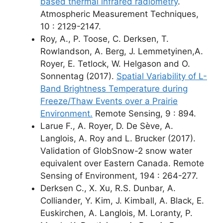
based thermal infrared radiometry
.
Atmospheric Measurement Techniques,
10 : 2129-2147.
Roy, A., P. Toose, C. Derksen, T.
Rowlandson, A. Berg, J. Lemmetyinen,A.
Royer, E. Tetlock, W. Helgason and O.
Sonnentag (2017).
Spatial Variability of L-
Band Brightness Temperature during
Freeze/Thaw Events over a Prairie
Environment.
Remote Sensing, 9 : 894.
Larue F., A. Royer, D. De Sève, A.
Langlois, A. Roy and L. Brucker (2017).
Validation of GlobSnow-2 snow water
equivalent over Eastern Canada. Remote
Sensing of Environment, 194 : 264-277.
Derksen C., X. Xu, R.S. Dunbar, A.
Colliander, Y. Kim, J. Kimball, A. Black, E.
Euskirchen, A. Langlois, M. Loranty, P.