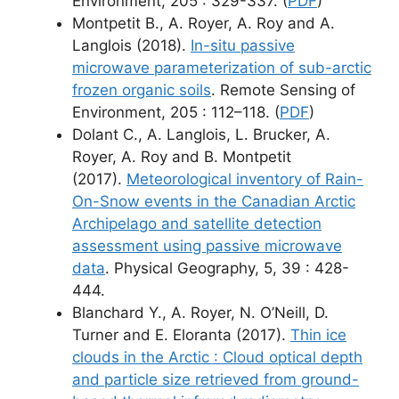
Environment, 205 : 329-337. (
PDF
)
Montpetit B., A. Royer, A. Roy and A.
Langlois (2018).
In-situ passive
microwave parameterization of sub-arctic
frozen organic soils
. Remote Sensing of
Environment, 205 : 112–118. (
PDF
)
Dolant C., A. Langlois, L. Brucker, A.
Royer, A. Roy and B. Montpetit
(2017).
Meteorological inventory of Rain-
On-Snow events in the Canadian Arctic
Archipelago and satellite detection
assessment using passive microwave
data
. Physical Geography, 5, 39 : 428-
444.
Blanchard Y., A. Royer, N. O’Neill, D.
Turner and E. Eloranta (2017).
Thin ice
clouds in the Arctic : Cloud optical depth
and particle size retrieved from ground-