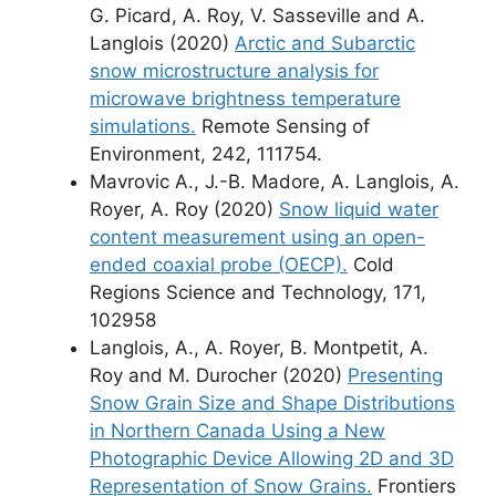
G. Picard, A. Roy, V. Sasseville and A.
Langlois (2020)
Arctic and Subarctic
snow microstructure analysis for
microwave brightness temperature
simulations.
Remote Sensing of
Environment, 242, 111754.
Mavrovic A., J.-B. Madore, A. Langlois, A.
Royer, A. Roy (2020)
Snow liquid water
content measurement using an open-
ended coaxial probe (OECP).
Cold
Regions Science and Technology, 171,
102958
Langlois, A., A. Royer, B. Montpetit, A.
Roy and M. Durocher (2020)
Presenting
Snow Grain Size and Shape Distributions
in Northern Canada Using a New
Photographic Device Allowing 2D and 3D
Representation of Snow Grains.
Frontiers